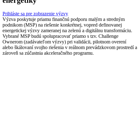
energetiky
Prihláste sa pre zobrazenie výzvy
Výzva poskytuje priamu finančnú podporu malým a stredným
podnikom (MSP) na riešenie konkrétnej, vopred definovanej
energetickej výzvy zameranej na zelenú a digitálnu transformáciu.
Vybrané MSP budú spolupracovať priamo s tzv. Challenge
Ownerom (zadávateľom výzvy) pri validácii, pilotnom overení
alebo škálovaní svojho riešenia v reálnom prevádzkovom prostredí a
zároveň sa zúčastnia akceleračného programu.