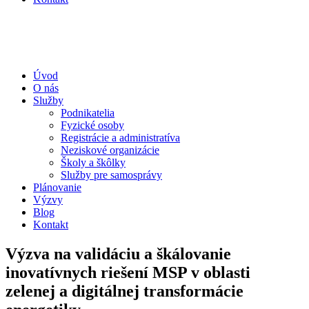
Úvod
O nás
Služby
Podnikatelia
Fyzické osoby
Registrácie a administratíva
Neziskové organizácie
Školy a škôlky
Služby pre samosprávy
Plánovanie
Výzvy
Blog
Kontakt
Výzva na validáciu a škálovanie
inovatívnych riešení MSP v oblasti
zelenej a digitálnej transformácie