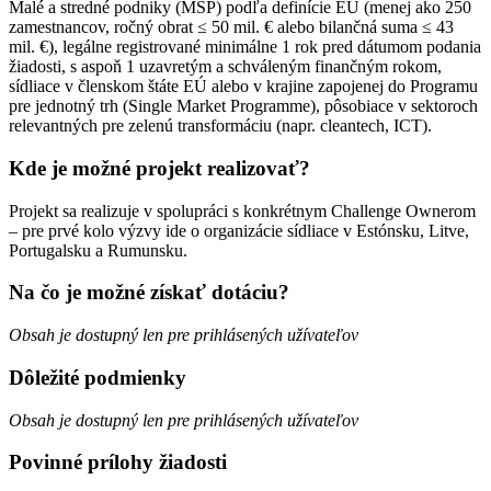
Malé a stredné podniky (MSP) podľa definície EÚ (menej ako 250
zamestnancov, ročný obrat ≤ 50 mil. € alebo bilančná suma ≤ 43
mil. €), legálne registrované minimálne 1 rok pred dátumom podania
žiadosti, s aspoň 1 uzavretým a schváleným finančným rokom,
sídliace v členskom štáte EÚ alebo v krajine zapojenej do Programu
pre jednotný trh (Single Market Programme), pôsobiace v sektoroch
relevantných pre zelenú transformáciu (napr. cleantech, ICT).
Kde je možné projekt realizovať?
Projekt sa realizuje v spolupráci s konkrétnym Challenge Ownerom
– pre prvé kolo výzvy ide o organizácie sídliace v Estónsku, Litve,
Portugalsku a Rumunsku.
Na čo je možné získať dotáciu?
Obsah je dostupný len pre prihlásených užívateľov
Dôležité podmienky
Obsah je dostupný len pre prihlásených užívateľov
Povinné prílohy žiadosti