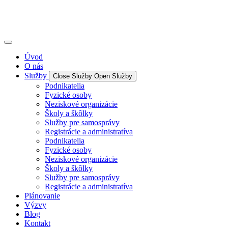
Úvod
O nás
Služby
Close Služby
Open Služby
Podnikatelia
Fyzické osoby
Neziskové organizácie
Školy a škôlky
Služby pre samosprávy
Registrácie a administratíva
Podnikatelia
Fyzické osoby
Neziskové organizácie
Školy a škôlky
Služby pre samosprávy
Registrácie a administratíva
Plánovanie
Výzvy
Blog
Kontakt