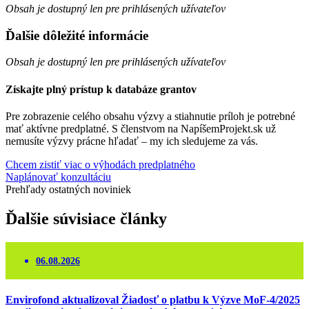
Obsah je dostupný len pre prihlásených užívateľov
Ďalšie dôležité informácie
Obsah je dostupný len pre prihlásených užívateľov
Získajte plný prístup k databáze grantov
Pre zobrazenie celého obsahu výzvy a stiahnutie príloh je potrebné
mať aktívne predplatné. S členstvom na NapíšemProjekt.sk už
nemusíte výzvy prácne hľadať – my ich sledujeme za vás.
Chcem zistiť viac o výhodách predplatného
Naplánovať konzultáciu
Prehľady ostatných noviniek
Ďalšie
súvisiace
články
06.08.2026
Envirofond aktualizoval Žiadosť o platbu k Výzve MoF-4/2025