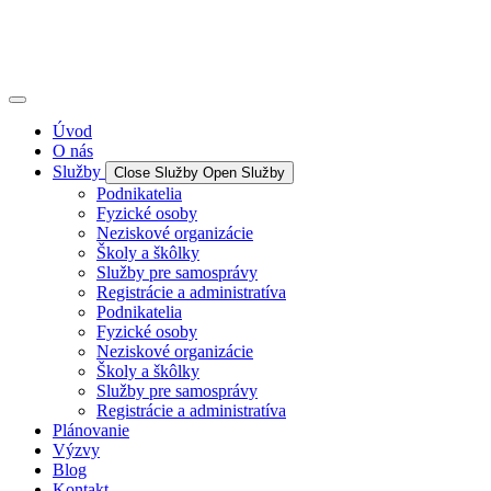
Úvod
O nás
Služby
Close Služby
Open Služby
Podnikatelia
Fyzické osoby
Neziskové organizácie
Školy a škôlky
Služby pre samosprávy
Registrácie a administratíva
Podnikatelia
Fyzické osoby
Neziskové organizácie
Školy a škôlky
Služby pre samosprávy
Registrácie a administratíva
Plánovanie
Výzvy
Blog
Kontakt