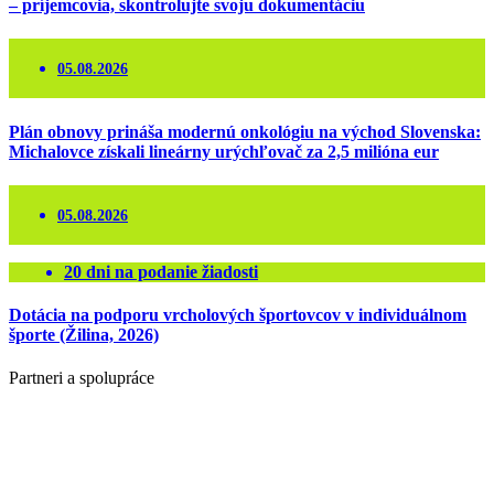
– príjemcovia, skontrolujte svoju dokumentáciu
05.08.2026
Plán obnovy prináša modernú onkológiu na východ Slovenska:
Michalovce získali lineárny urýchľovač za 2,5 milióna eur
05.08.2026
20
dni na podanie žiadosti
Dotácia na podporu vrcholových športovcov v individuálnom
športe (Žilina, 2026)
Partneri a spolupráce