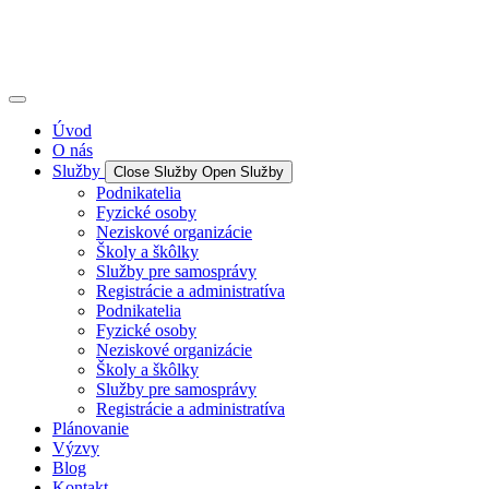
Úvod
O nás
Služby
Close Služby
Open Služby
Podnikatelia
Fyzické osoby
Neziskové organizácie
Školy a škôlky
Služby pre samosprávy
Registrácie a administratíva
Podnikatelia
Fyzické osoby
Neziskové organizácie
Školy a škôlky
Služby pre samosprávy
Registrácie a administratíva
Plánovanie
Výzvy
Blog
Kontakt