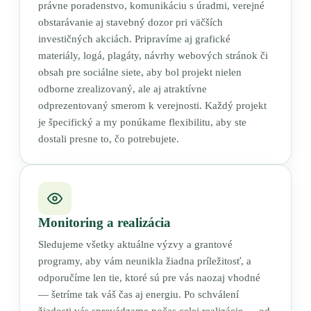
právne poradenstvo, komunikáciu s úradmi, verejné
obstarávanie aj stavebný dozor pri väčších
investičných akciách. Pripravíme aj grafické
materiály, logá, plagáty, návrhy webových stránok či
obsah pre sociálne siete, aby bol projekt nielen
odborne zrealizovaný, ale aj atraktívne
odprezentovaný smerom k verejnosti. Každý projekt
je špecifický a my ponúkame flexibilitu, aby ste
dostali presne to, čo potrebujete.
Monitoring a realizácia
Sledujeme všetky aktuálne výzvy a grantové
programy, aby vám neunikla žiadna príležitosť, a
odporučíme len tie, ktoré sú pre vás naozaj vhodné
— šetríme tak váš čas aj energiu. Po schválení
žiadosti vás sprevádzame počas celej realizácie — od