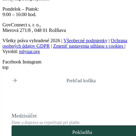
Pondelok – Piatok:
9:00 – 16:00 hod.
GovConnect s. r. o.
,
Mierová
271/8
, 048 01 Rožňava
Všetky práva vyhradené 2026 |
Všeobecné podmienky
|
Ochrana
osobných údajov GDPR
|
Zmeniť nastavenia súhlasu s cookies
|
Vyrobil:
mlynar.org
Facebook
Instagram
top
Prehľad košíka
Medzisúčet
Dane a doprava sa vypočítajú pri platbe
Pokladňa