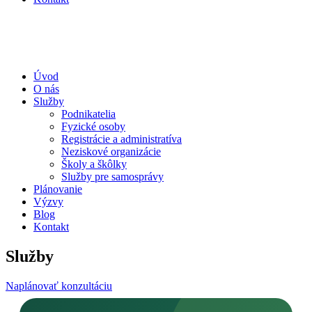
Úvod
O nás
Služby
Podnikatelia
Fyzické osoby
Registrácie a administratíva
Neziskové organizácie
Školy a škôlky
Služby pre samosprávy
Plánovanie
Výzvy
Blog
Kontakt
Služby
Naplánovať konzultáciu