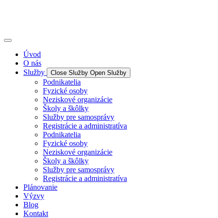
Úvod
O nás
Služby
Close Služby
Open Služby
Podnikatelia
Fyzické osoby
Neziskové organizácie
Školy a škôlky
Služby pre samosprávy
Registrácie a administratíva
Podnikatelia
Fyzické osoby
Neziskové organizácie
Školy a škôlky
Služby pre samosprávy
Registrácie a administratíva
Plánovanie
Výzvy
Blog
Kontakt