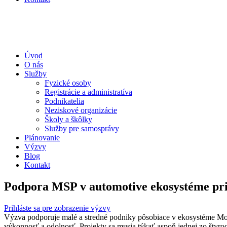
Úvod
O nás
Služby
Fyzické osoby
Registrácie a administratíva
Podnikatelia
Neziskové organizácie
Školy a škôlky
Služby pre samosprávy
Plánovanie
Výzvy
Blog
Kontakt
Podpora MSP v automotive ekosystéme pri 
Prihláste sa pre zobrazenie výzvy
Výzva podporuje malé a stredné podniky pôsobiace v ekosystéme Mobil
výkonnosť a odolnosť. Projekty sa musia týkať aspoň jednej zo štyroch