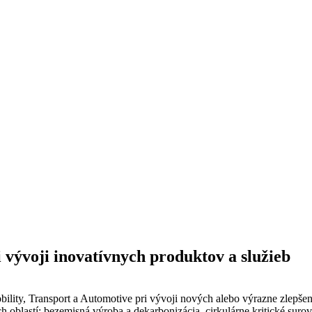
vývoji inovatívnych produktov a služieb
ity, Transport a Automotive pri vývoji nových alebo výrazne zlepšený
 oblastí: bezemisná výroba a dekarbonizácia, cirkulárne kritické surovi