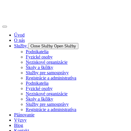
Úvod
O nás
Služby
Close Služby
Open Služby
Podnikatelia
Fyzické osoby
Neziskové organizácie
Školy a škôlky
Služby pre samosprávy
Registrácie a administratíva
Podnikatelia
Fyzické osoby
Neziskové organizácie
Školy a škôlky
Služby pre samosprávy
Registrácie a administratíva
Plánovanie
Výzvy
Blog
Kontakt