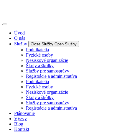
Úvod
O nás
Služby
Close Služby
Open Služby
Podnikatelia
Fyzické osoby
Neziskové organizácie
Školy a škôlky
Služby pre samosprávy
Registrácie a administratíva
Podnikatelia
Fyzické osoby
Neziskové organizácie
Školy a škôlky
Služby pre samosprávy
Registrácie a administratíva
Plánovanie
Výzvy
Blog
Kontakt