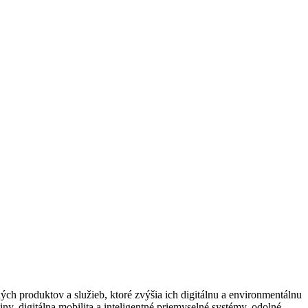
ch produktov a služieb, ktoré zvýšia ich digitálnu a environmentálnu
ny, digitálna mobilita a inteligentné priemyselné systémy, odolné