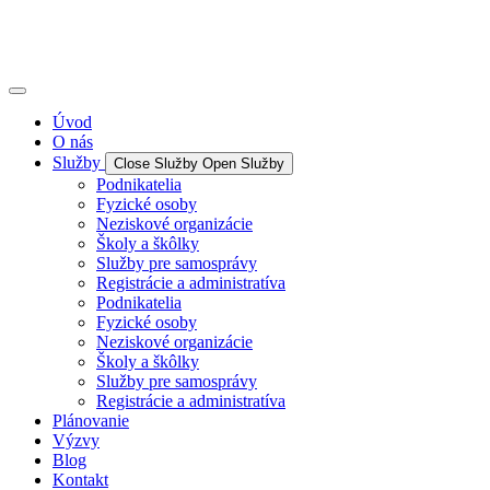
Úvod
O nás
Služby
Close Služby
Open Služby
Podnikatelia
Fyzické osoby
Neziskové organizácie
Školy a škôlky
Služby pre samosprávy
Registrácie a administratíva
Podnikatelia
Fyzické osoby
Neziskové organizácie
Školy a škôlky
Služby pre samosprávy
Registrácie a administratíva
Plánovanie
Výzvy
Blog
Kontakt