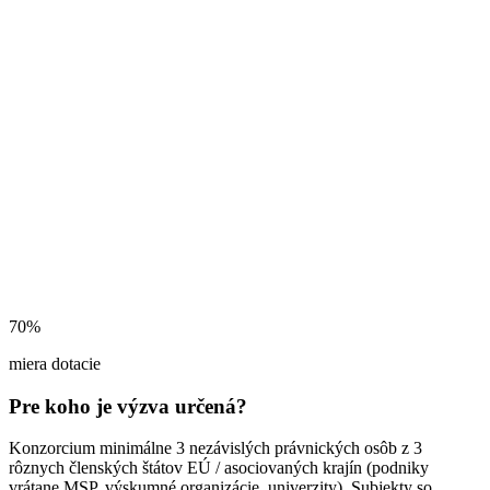
70%
miera dotacie
Pre koho je výzva určená?
Konzorcium minimálne 3 nezávislých právnických osôb z 3
rôznych členských štátov EÚ / asociovaných krajín (podniky
vrátane MSP, výskumné organizácie, univerzity). Subjekty so