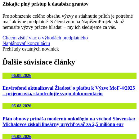
Získajte plný prístup k databáze grantov
Pre zobrazenie celého obsahu výzvy a stiahnutie príloh je potrebné
mať aktívne predplatné. S členstvom na NapíšemProjekt.sk už
nemusíte výzvy prácne hľadať – my ich sledujeme za vás.
Chcem zistiť viac o výhodách predplatného
Naplánovať konzultáciu
Prehľady ostatných noviniek
Ďalšie
súvisiace
články
06.08.2026
Envirofond aktualizoval Žiadosť o platbu k Výzve MoF-4/2025
– príjemcovia, skontrolujte svoju dokumentáciu
05.08.2026
Plán obnovy prináša modernú onkológiu na východ Slovenska:
Michalovce získali lineárny urýchľovač za 2,5 milióna eur
05.08.2026