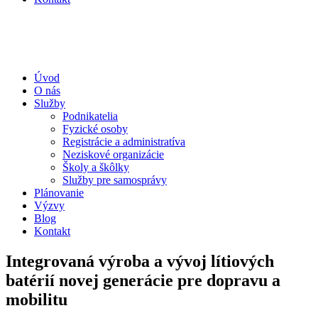
Úvod
O nás
Služby
Podnikatelia
Fyzické osoby
Registrácie a administratíva
Neziskové organizácie
Školy a škôlky
Služby pre samosprávy
Plánovanie
Výzvy
Blog
Kontakt
Integrovaná výroba a vývoj lítiových
batérií novej generácie pre dopravu a
mobilitu