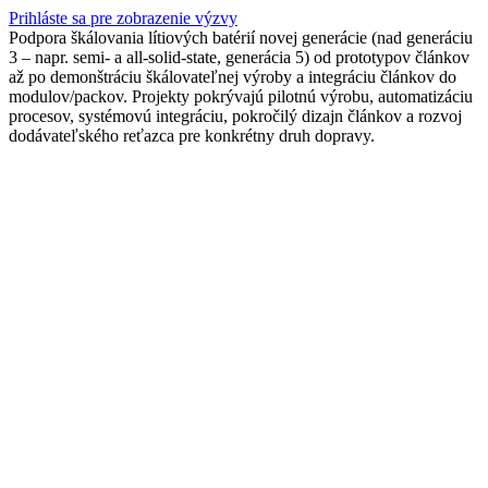
Prihláste sa pre zobrazenie výzvy
Podpora škálovania lítiových batérií novej generácie (nad generáciu
3 – napr. semi- a all-solid-state, generácia 5) od prototypov článkov
až po demonštráciu škálovateľnej výroby a integráciu článkov do
modulov/packov. Projekty pokrývajú pilotnú výrobu, automatizáciu
procesov, systémovú integráciu, pokročilý dizajn článkov a rozvoj
dodávateľského reťazca pre konkrétny druh dopravy.