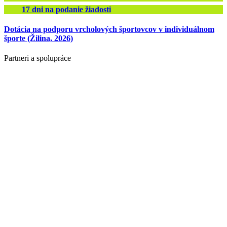
17
dni na podanie žiadosti
Dotácia na podporu vrcholových športovcov v individuálnom
športe (Žilina, 2026)
Partneri a spolupráce