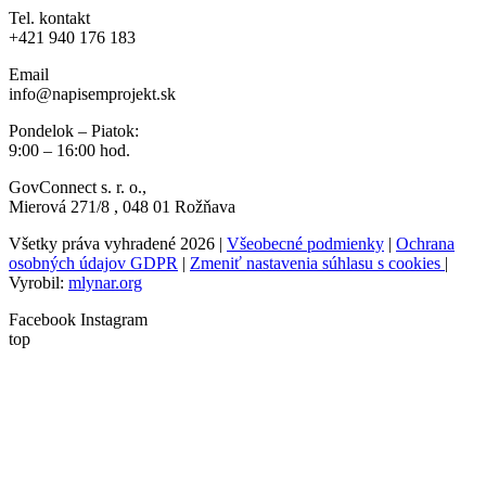
Tel. kontakt
+421 940 176 183
Email
info@napisemprojekt.sk
Pondelok – Piatok:
9:00 – 16:00 hod.
GovConnect s. r. o.
,
Mierová
271/8
, 048 01 Rožňava
Všetky práva vyhradené 2026 |
Všeobecné podmienky
|
Ochrana
osobných údajov GDPR
|
Zmeniť nastavenia súhlasu s cookies
|
Vyrobil:
mlynar.org
Facebook
Instagram
top