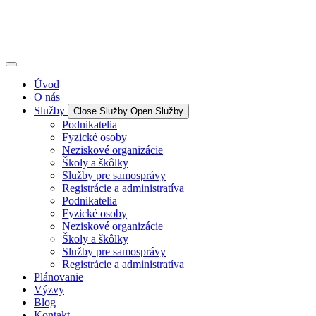
Úvod
O nás
Služby
Close Služby
Open Služby
Podnikatelia
Fyzické osoby
Neziskové organizácie
Školy a škôlky
Služby pre samosprávy
Registrácie a administratíva
Podnikatelia
Fyzické osoby
Neziskové organizácie
Školy a škôlky
Služby pre samosprávy
Registrácie a administratíva
Plánovanie
Výzvy
Blog
Kontakt