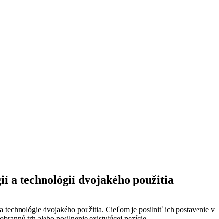
í a technológií dvojakého použitia
technológie dvojakého použitia. Cieľom je posilniť ich postavenie v
ranný trh alebo posilnenie existujúcej pozície.