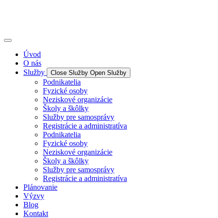
Úvod
O nás
Služby
Close Služby
Open Služby
Podnikatelia
Fyzické osoby
Neziskové organizácie
Školy a škôlky
Služby pre samosprávy
Registrácie a administratíva
Podnikatelia
Fyzické osoby
Neziskové organizácie
Školy a škôlky
Služby pre samosprávy
Registrácie a administratíva
Plánovanie
Výzvy
Blog
Kontakt