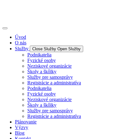
Úvod
O nás
Služby
Close Služby
Open Služby
Podnikatelia
Fyzické osoby
Neziskové organizácie
Školy a škôlky
Služby pre samosprávy
Registrácie a administratíva
Podnikatelia
Fyzické osoby
Neziskové organizácie
Školy a škôlky
Služby pre samosprávy
Registrácie a administratíva
Plánovanie
Výzvy
Blog
Kontakt