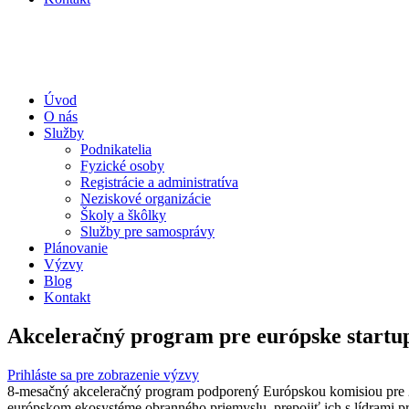
Úvod
O nás
Služby
Podnikatelia
Fyzické osoby
Registrácie a administratíva
Neziskové organizácie
Školy a škôlky
Služby pre samosprávy
Plánovanie
Výzvy
Blog
Kontakt
Akceleračný program pre európske startupy
Prihláste sa pre zobrazenie výzvy
8-mesačný akceleračný program podporený Európskou komisiou pre 20 
európskom ekosystéme obranného priemyslu, prepojiť ich s lídrami pr