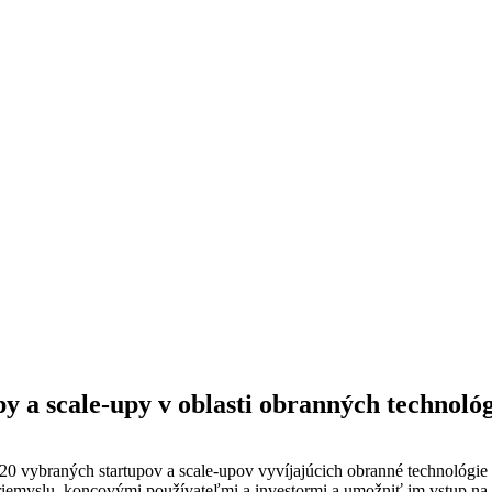
 a scale-upy v oblasti obranných technológi
vybraných startupov a scale-upov vyvíjajúcich obranné technológie a 
iemyslu, koncovými používateľmi a investormi a umožniť im vstup na ob