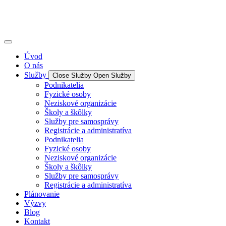
Úvod
O nás
Služby
Close Služby
Open Služby
Podnikatelia
Fyzické osoby
Neziskové organizácie
Školy a škôlky
Služby pre samosprávy
Registrácie a administratíva
Podnikatelia
Fyzické osoby
Neziskové organizácie
Školy a škôlky
Služby pre samosprávy
Registrácie a administratíva
Plánovanie
Výzvy
Blog
Kontakt