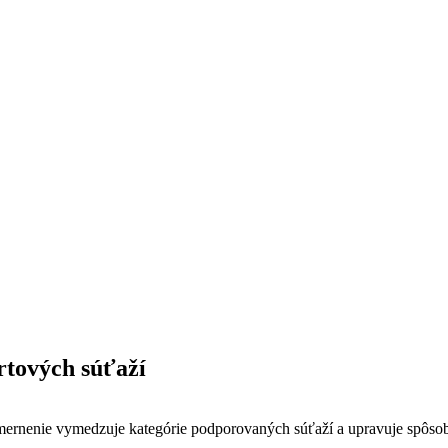
rtových súťaží
ernenie vymedzuje kategórie podporovaných súťaží a upravuje spôsob