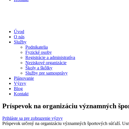
Úvod
O nás
Služby
Podnikatelia
Fyzické osoby
Registrácie a administratíva
Neziskové organizácie
Školy a škôlky
Služby pre samosprávy
Plánovanie
Výzvy
Blog
Kontakt
Príspevok na organizáciu významných špo
Prihláste sa pre zobrazenie výzvy
Príspevok určený na organizáciu významných športových súťaží. Usm