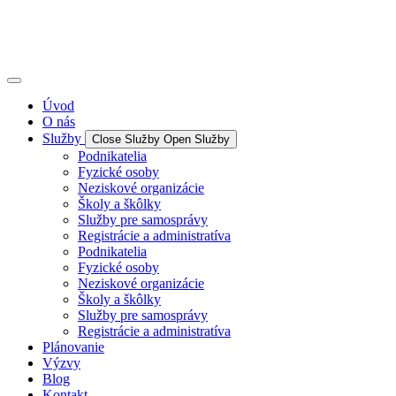
Úvod
O nás
Služby
Close Služby
Open Služby
Podnikatelia
Fyzické osoby
Neziskové organizácie
Školy a škôlky
Služby pre samosprávy
Registrácie a administratíva
Podnikatelia
Fyzické osoby
Neziskové organizácie
Školy a škôlky
Služby pre samosprávy
Registrácie a administratíva
Plánovanie
Výzvy
Blog
Kontakt