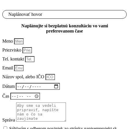
Naplánovať hovor
Naplánujte si
bezplatnú konzultáciu
vo vami
preferovanom čase
Meno
Priezvisko
Tel. kontakt
Email
Názov spol, alebo IČO
Dátum
Čas
Správa
Súhlasím s odberom noviniek zo stránky napisemprojekt.sk