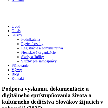
Úvod
O nás
Služby
Podnikatelia
Fyzické osoby
Registrácie a administratíva
Neziskové organizácie
Školy a škôlky
Služby pre samosprávy
Plánovanie
Výzvy
Blog
Kontakt
Podpora výskumu, dokumentácie a
digitálneho sprístupňovania života a
kultúrneho dedičstva Slovákov žijúcich v