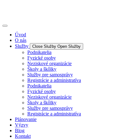
Úvod
O nás
Služby
Close Služby
Open Služby
Podnikatelia
Fyzické osoby
Neziskové organizácie
Školy a škôlky
Služby pre samosprávy
Registrácie a administratíva
Podnikatelia
Fyzické osoby
Neziskové organizácie
Školy a škôlky
Služby pre samosprávy
Registrácie a administratíva
Plánovanie
Výzvy
Blog
Kontakt