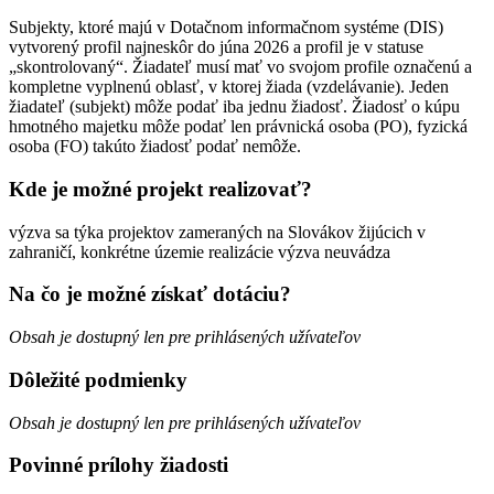
Subjekty, ktoré majú v Dotačnom informačnom systéme (DIS)
vytvorený profil najneskôr do júna 2026 a profil je v statuse
„skontrolovaný“. Žiadateľ musí mať vo svojom profile označenú a
kompletne vyplnenú oblasť, v ktorej žiada (vzdelávanie). Jeden
žiadateľ (subjekt) môže podať iba jednu žiadosť. Žiadosť o kúpu
hmotného majetku môže podať len právnická osoba (PO), fyzická
osoba (FO) takúto žiadosť podať nemôže.
Kde je možné projekt realizovať?
výzva sa týka projektov zameraných na Slovákov žijúcich v
zahraničí, konkrétne územie realizácie výzva neuvádza
Na čo je možné získať dotáciu?
Obsah je dostupný len pre prihlásených užívateľov
Dôležité podmienky
Obsah je dostupný len pre prihlásených užívateľov
Povinné prílohy žiadosti