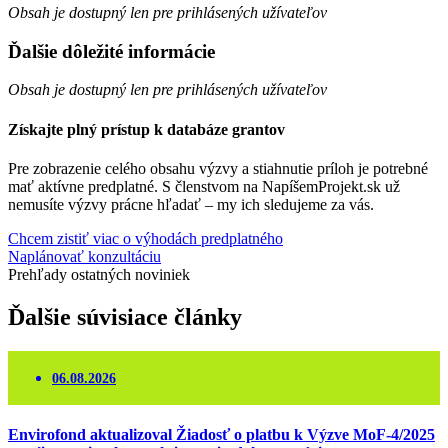
Obsah je dostupný len pre prihlásených užívateľov
Ďalšie dôležité informácie
Obsah je dostupný len pre prihlásených užívateľov
Získajte plný prístup k databáze grantov
Pre zobrazenie celého obsahu výzvy a stiahnutie príloh je potrebné
mať aktívne predplatné. S členstvom na NapíšemProjekt.sk už
nemusíte výzvy prácne hľadať – my ich sledujeme za vás.
Chcem zistiť viac o výhodách predplatného
Naplánovať konzultáciu
Prehľady ostatných noviniek
Ďalšie
súvisiace
články
06.08.2026
Envirofond aktualizoval Žiadosť o platbu k Výzve MoF-4/2025