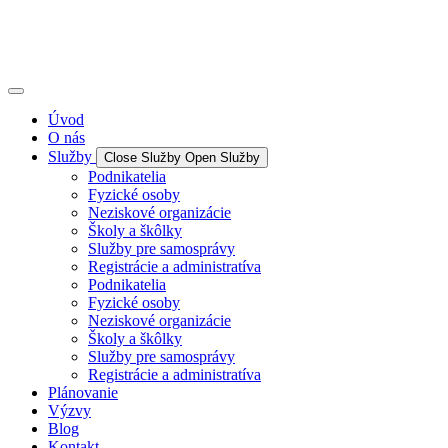
Úvod
O nás
Služby
Close Služby
Open Služby
Podnikatelia
Fyzické osoby
Neziskové organizácie
Školy a škôlky
Služby pre samosprávy
Registrácie a administratíva
Podnikatelia
Fyzické osoby
Neziskové organizácie
Školy a škôlky
Služby pre samosprávy
Registrácie a administratíva
Plánovanie
Výzvy
Blog
Kontakt