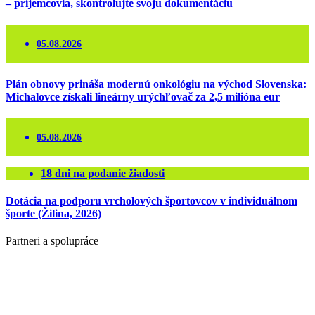
– príjemcovia, skontrolujte svoju dokumentáciu
05.08.2026
Plán obnovy prináša modernú onkológiu na východ Slovenska:
Michalovce získali lineárny urýchľovač za 2,5 milióna eur
05.08.2026
18
dni na podanie žiadosti
Dotácia na podporu vrcholových športovcov v individuálnom
športe (Žilina, 2026)
Partneri a spolupráce