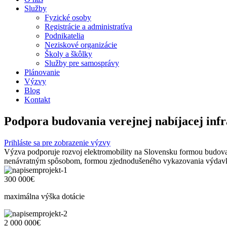
Služby
Fyzické osoby
Registrácie a administratíva
Podnikatelia
Neziskové organizácie
Školy a škôlky
Služby pre samosprávy
Plánovanie
Výzvy
Blog
Kontakt
Podpora budovania verejnej nabíjacej infr
Prihláste sa pre zobrazenie výzvy
Výzva podporuje rozvoj elektromobility na Slovensku formou budovani
nenávratným spôsobom, formou zjednodušeného vykazovania výdavk
300 000€
maximálna výška dotácie
2 000 000€