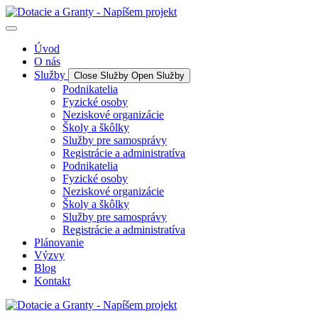
Úvod
O nás
Služby
Close Služby
Open Služby
Podnikatelia
Fyzické osoby
Neziskové organizácie
Školy a škôlky
Služby pre samosprávy
Registrácie a administratíva
Podnikatelia
Fyzické osoby
Neziskové organizácie
Školy a škôlky
Služby pre samosprávy
Registrácie a administratíva
Plánovanie
Výzvy
Blog
Kontakt