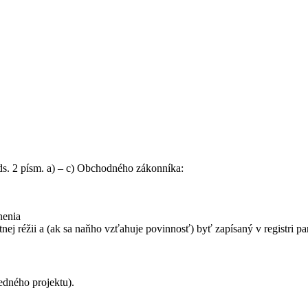
ds. 2 písm. a) – c) Obchodného zákonníka:
nenia
tnej réžii a (ak sa naňho vzťahuje povinnosť) byť zapísaný v registri pa
edného projektu).