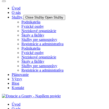
Úvod
O nás
Služby
Close Služby
Open Služby
Podnikatelia
Fyzické osoby
Neziskové organizácie
Školy a škôlky
Služby pre samosprávy
Registrácie a administratíva
Podnikatelia
Fyzické osoby
Neziskové organizácie
Školy a škôlky
Služby pre samosprávy
Registrácie a administratíva
Plánovanie
Výzvy
Blog
Kontakt
Úvod
O nás