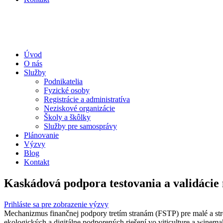
Úvod
O nás
Služby
Podnikatelia
Fyzické osoby
Registrácie a administratíva
Neziskové organizácie
Školy a škôlky
Služby pre samosprávy
Plánovanie
Výzvy
Blog
Kontakt
Kaskádová podpora testovania a validácie 
Prihláste sa pre zobrazenie výzvy
Mechanizmus finančnej podpory tretím stranám (FSTP) pre malé a stre
ekologických a digitálne podporených riešení vo viticulture a winem