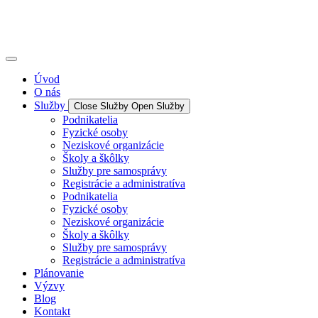
Úvod
O nás
Služby
Close Služby
Open Služby
Podnikatelia
Fyzické osoby
Neziskové organizácie
Školy a škôlky
Služby pre samosprávy
Registrácie a administratíva
Podnikatelia
Fyzické osoby
Neziskové organizácie
Školy a škôlky
Služby pre samosprávy
Registrácie a administratíva
Plánovanie
Výzvy
Blog
Kontakt