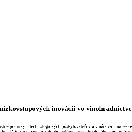
nízkovstupových inovácií vo vinohradníctve
dné podniky – technologických poskytovateľov a vinárstva – na testov
aking. Dôraz na menej rozvinuté regióny a medziregionálnu spoluprácu.