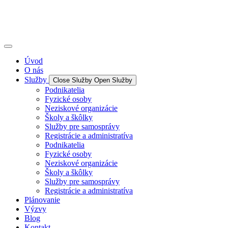
Úvod
O nás
Služby
Close Služby
Open Služby
Podnikatelia
Fyzické osoby
Neziskové organizácie
Školy a škôlky
Služby pre samosprávy
Registrácie a administratíva
Podnikatelia
Fyzické osoby
Neziskové organizácie
Školy a škôlky
Služby pre samosprávy
Registrácie a administratíva
Plánovanie
Výzvy
Blog
Kontakt