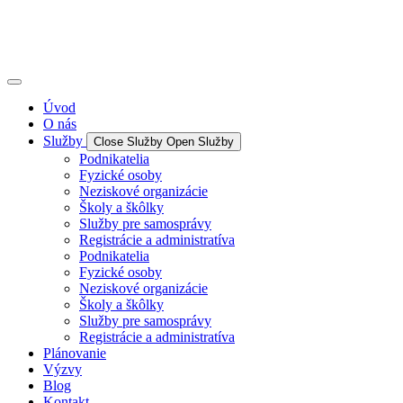
Úvod
O nás
Služby
Close Služby
Open Služby
Podnikatelia
Fyzické osoby
Neziskové organizácie
Školy a škôlky
Služby pre samosprávy
Registrácie a administratíva
Podnikatelia
Fyzické osoby
Neziskové organizácie
Školy a škôlky
Služby pre samosprávy
Registrácie a administratíva
Plánovanie
Výzvy
Blog
Kontakt