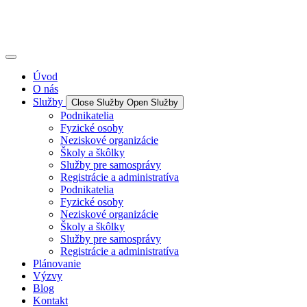
Úvod
O nás
Služby
Close Služby
Open Služby
Podnikatelia
Fyzické osoby
Neziskové organizácie
Školy a škôlky
Služby pre samosprávy
Registrácie a administratíva
Podnikatelia
Fyzické osoby
Neziskové organizácie
Školy a škôlky
Služby pre samosprávy
Registrácie a administratíva
Plánovanie
Výzvy
Blog
Kontakt