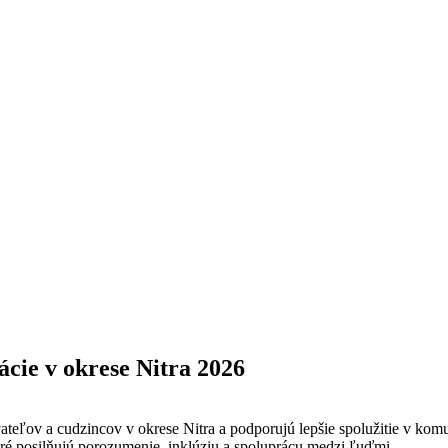
cie v okrese Nitra 2026
teľov a cudzincov v okrese Nitra a podporujú lepšie spolužitie v komu
ktoré posilňujú porozumenie, inklúziu a spoluprácu medzi ľuďmi.