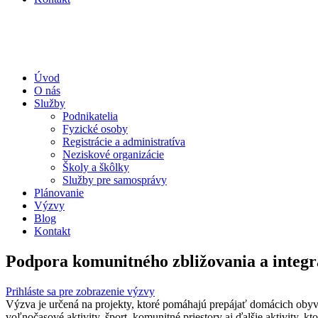
Úvod
O nás
Služby
Podnikatelia
Fyzické osoby
Registrácie a administratíva
Neziskové organizácie
Školy a škôlky
Služby pre samosprávy
Plánovanie
Výzvy
Blog
Kontakt
Podpora komunitného zbližovania a integrá
Prihláste sa pre zobrazenie výzvy
Výzva je určená na projekty, ktoré pomáhajú prepájať domácich obyva
voľnočasové aktivity, šport, komunitné priestory aj ďalšie aktivity, 