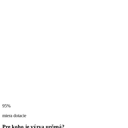
95%
miera dotacie
Pre koho je výzva určená?