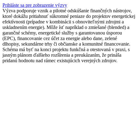
Prihláste sa pre zobrazenie výzvy
Výzva podporuje vznik a pilotné odskúšanie finančných nástrojov,
ktoré dokážu pritiahnuť súkromné peniaze do projektov energetickej
efektívnosti (prípadne v kombinácii s obnoviteľnými zdrojmi a
uskladnením energie). Môže ísť napríklad o zmiešané (blended) a
garančné schémy, energetické služby s garantovanou úsporou
(EPC), financovanie cez účet za energie alebo dane, zelené
dlhopisy, sekundárne trhy či občianske a komunitné financovanie.
Schéma má byť na konci projektu funkčná a otestovaná v praxi, s
jasným plánom ďalšieho rozšírenia a preukázaním, že prináša
pridanú hodnotu nad rámec existujúcich verejných zdrojov.