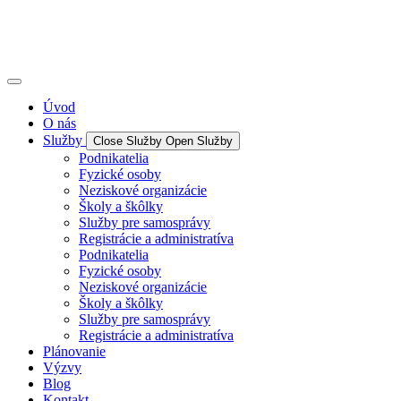
Úvod
O nás
Služby
Close Služby
Open Služby
Podnikatelia
Fyzické osoby
Neziskové organizácie
Školy a škôlky
Služby pre samosprávy
Registrácie a administratíva
Podnikatelia
Fyzické osoby
Neziskové organizácie
Školy a škôlky
Služby pre samosprávy
Registrácie a administratíva
Plánovanie
Výzvy
Blog
Kontakt