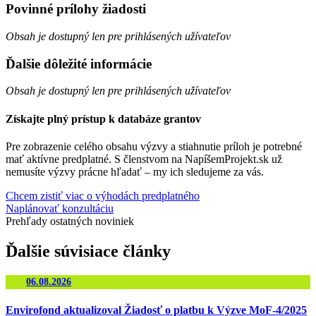
Povinné prílohy žiadosti
Obsah je dostupný len pre prihlásených užívateľov
Ďalšie dôležité informácie
Obsah je dostupný len pre prihlásených užívateľov
Získajte plný prístup k databáze grantov
Pre zobrazenie celého obsahu výzvy a stiahnutie príloh je potrebné
mať aktívne predplatné. S členstvom na NapíšemProjekt.sk už
nemusíte výzvy prácne hľadať – my ich sledujeme za vás.
Chcem zistiť viac o výhodách predplatného
Naplánovať konzultáciu
Prehľady ostatných noviniek
Ďalšie
súvisiace
články
06.08.2026
Envirofond aktualizoval Žiadosť o platbu k Výzve MoF-4/2025