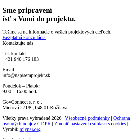
Sme pripravení
ísť s Vami do projektu.
Tešíme sa na informácie o vašich projektových cieľoch.
Bezplatná konzultácia
Kontaktujte nás
Tel. kontakt
+421 940 176 183
Email
info@napisemprojekt.sk
Pondelok – Piatok:
9:00 – 16:00 hod.
GovConnect s. r. o.
,
Mierová
271/8
, 048 01 Rožňava
Všetky práva vyhradené 2026 |
Všeobecné podmienky
|
Ochrana
osobných údajov GDPR
|
Zmeniť nastavenia súhlasu s cookies
|
Vyrobil:
mlynar.org