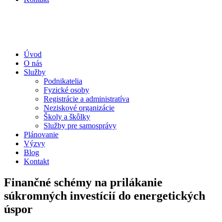
Úvod
O nás
Služby
Podnikatelia
Fyzické osoby
Registrácie a administratíva
Neziskové organizácie
Školy a škôlky
Služby pre samosprávy
Plánovanie
Výzvy
Blog
Kontakt
Finančné schémy na prilákanie
súkromných investícií do energetických
úspor