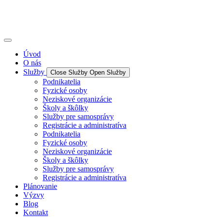
Úvod
O nás
Služby
Close Služby
Open Služby
Podnikatelia
Fyzické osoby
Neziskové organizácie
Školy a škôlky
Služby pre samosprávy
Registrácie a administratíva
Podnikatelia
Fyzické osoby
Neziskové organizácie
Školy a škôlky
Služby pre samosprávy
Registrácie a administratíva
Plánovanie
Výzvy
Blog
Kontakt