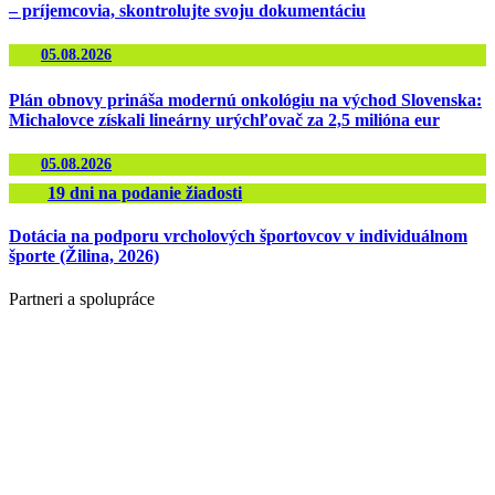
– príjemcovia, skontrolujte svoju dokumentáciu
05.08.2026
Plán obnovy prináša modernú onkológiu na východ Slovenska:
Michalovce získali lineárny urýchľovač za 2,5 milióna eur
05.08.2026
19
dni na podanie žiadosti
Dotácia na podporu vrcholových športovcov v individuálnom
športe (Žilina, 2026)
Partneri a spolupráce