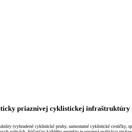
icky priaznivej cyklistickej infraštruktúry
ruktúry (vyhradené cyklistické pruhy, samostatné cyklistické cestičky,
ílnych palivách. Súčasťou každého projektu je povinná realizácia prvko