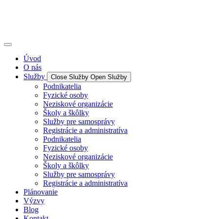
Úvod
O nás
Služby
Close Služby
Open Služby
Podnikatelia
Fyzické osoby
Neziskové organizácie
Školy a škôlky
Služby pre samosprávy
Registrácie a administratíva
Podnikatelia
Fyzické osoby
Neziskové organizácie
Školy a škôlky
Služby pre samosprávy
Registrácie a administratíva
Plánovanie
Výzvy
Blog
Kontakt