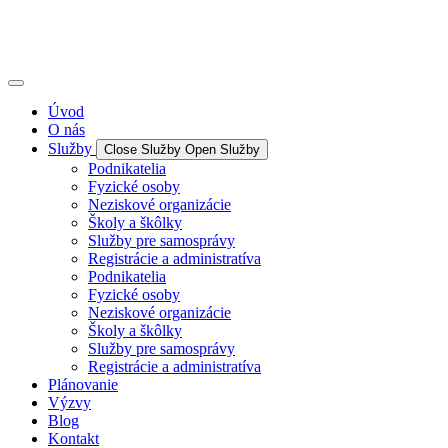
Úvod
O nás
Služby
Close Služby
Open Služby
Podnikatelia
Fyzické osoby
Neziskové organizácie
Školy a škôlky
Služby pre samosprávy
Registrácie a administratíva
Podnikatelia
Fyzické osoby
Neziskové organizácie
Školy a škôlky
Služby pre samosprávy
Registrácie a administratíva
Plánovanie
Výzvy
Blog
Kontakt