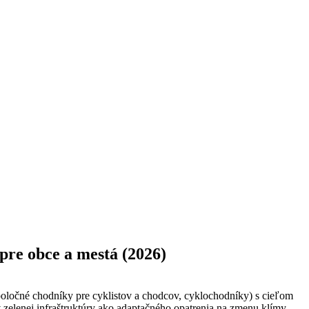
 pre obce a mestá (2026)
 spoločné chodníky pre cyklistov a chodcov, cyklochodníky) s cieľom
v zelenej infraštruktúry ako adaptačného opatrenia na zmenu klímy.