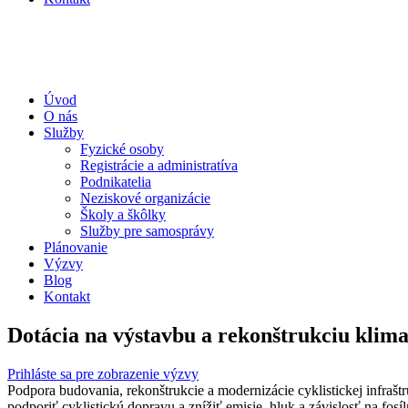
Úvod
O nás
Služby
Fyzické osoby
Registrácie a administratíva
Podnikatelia
Neziskové organizácie
Školy a škôlky
Služby pre samosprávy
Plánovanie
Výzvy
Blog
Kontakt
Dotácia na výstavbu a rekonštrukciu klimat
Prihláste sa pre zobrazenie výzvy
Podpora budovania, rekonštrukcie a modernizácie cyklistickej infrašt
podporiť cyklistickú dopravu a znížiť emisie, hluk a závislosť na fos